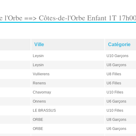
e l'Orbe ==> Côtes-de-l'Orbe Enfant 1T 17h00
Ville
Catégorie
Leysin
U10 Garçons
Leysin
U8 Garçons
Vullierens
U8 Filles
Renens
U6 Filles
Chavornay
U10 Filles
Onnens
U6 Garçons
LE BRASSUS
U10 Filles
ORBE
U8 Garçons
ORBE
U6 Garçons