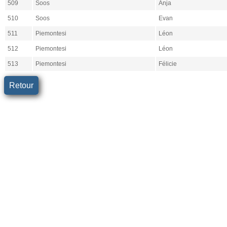
509
Soos
Anja
510
Soos
Evan
511
Piemontesi
Léon
512
Piemontesi
Léon
513
Piemontesi
Félicie
Retour