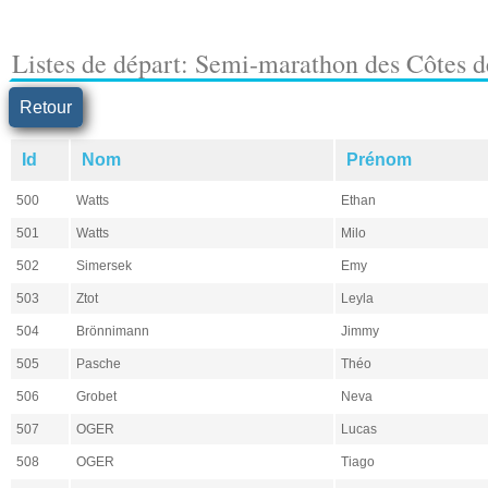
Listes de départ: Semi-marathon des Côtes d
Retour
Id
Nom
Prénom
500
Watts
Ethan
501
Watts
Milo
502
Simersek
Emy
503
Ztot
Leyla
504
Brönnimann
Jimmy
505
Pasche
Théo
506
Grobet
Neva
507
OGER
Lucas
508
OGER
Tiago