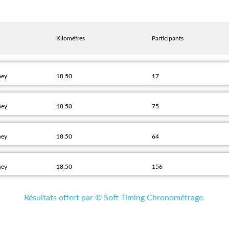
Kilométres
Participants
hey
18.50
17
hey
18.50
75
hey
18.50
64
hey
18.50
156
Résultats offert par © Soft Timing Chronométrage.