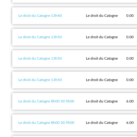
Le droit du Catogne 13h40
Le droit du Catogne
0.00
Le droit du Catogne 13h50
Le droit du Catogne
0.00
Le droit du Catogne 13h50
Le droit du Catogne
0.00
Le droit du Catogne 13h50
Le droit du Catogne
0.00
Le droit du Catogne 8h00 30 9h00
Le droit du Catogne
6.00
Le droit du Catogne 8h00 30 9h00
Le droit du Catogne
6.00