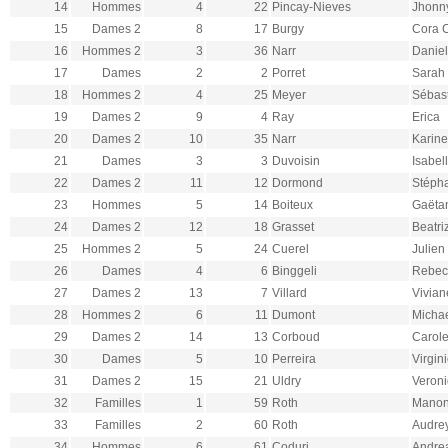
14
Hommes
4
22
Pincay-Nieves
Jhonn
15
Dames 2
8
17
Burgy
Cora C
16
Hommes 2
3
36
Narr
Daniel
17
Dames
2
2
Porret
Sarah
18
Hommes 2
4
25
Meyer
Sébas
19
Dames 2
9
4
Ray
Erica
20
Dames 2
10
35
Narr
Karine
21
Dames
3
3
Duvoisin
Isabel
22
Dames 2
11
12
Dormond
Stéph
23
Hommes
5
14
Boiteux
Gaëta
24
Dames 2
12
18
Grasset
Beatri
25
Hommes 2
5
24
Cuerel
Julien
26
Dames
4
6
Binggeli
Rebec
27
Dames 2
13
7
Villard
Vivian
28
Hommes 2
6
11
Dumont
Micha
29
Dames 2
14
13
Corboud
Carol
30
Dames
5
10
Perreira
Virgin
31
Dames 2
15
21
Uldry
Veron
32
Familles
1
59
Roth
Mano
33
Familles
2
60
Roth
Audre
34
Hommes
6
61
Coduri
Andre