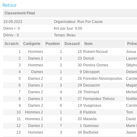
Retour
Classement Final
10.09.2022
Organisateur: Run For Cause
Déniv.+: 0
Km par tour: 9.00
Déniv.-: 0
Temps: Beau
Scratch
Catégorie
Position
Dossard
Nom
Prén
1
Hommes
1
15
Robert-Nicoud
Josua
2
Dames 2
1
23
Donzé
Laure
3
Hommes
2
30
Pereira Gomes
Stéph
4
Dames
1
9
Décoppet
Delani
5
Dames 2
2
26
Forestier Alevizopoulos
Carol
6
Dames 2
3
29
Dessarzin
Magal
7
Dames 2
4
28
Thiémard
Miche
8
Dames 2
5
27
Fernandez-Thévoz
Noëlle
9
Dames 2
6
19
Vuagniaux
Caroli
10
Hommes 2
1
8
Pastore
Toni
11
Hommes 2
2
20
Maseda
David
12
Dames 2
7
1
Gueissaz
Marie
13
Hommes
3
34
Barthelet
Jason