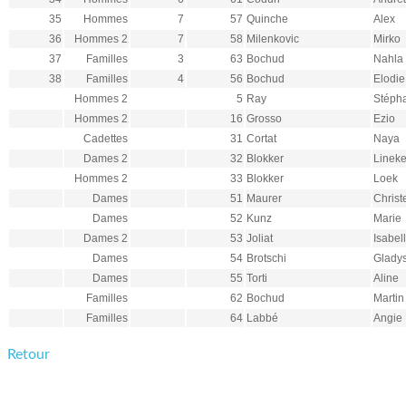
35
Hommes
7
57
Quinche
Alex
36
Hommes 2
7
58
Milenkovic
Mirko
37
Familles
3
63
Bochud
Nahla
38
Familles
4
56
Bochud
Elodie
Hommes 2
5
Ray
Stéph
Hommes 2
16
Grosso
Ezio
Cadettes
31
Cortat
Naya
Dames 2
32
Blokker
Linek
Hommes 2
33
Blokker
Loek
Dames
51
Maurer
Christ
Dames
52
Kunz
Marie
Dames 2
53
Joliat
Isabel
Dames
54
Brotschi
Glady
Dames
55
Torti
Aline
Familles
62
Bochud
Martin
Familles
64
Labbé
Angie
Retour