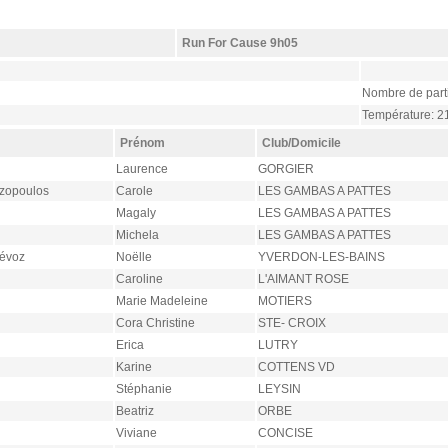
Run For Cause 9h05
Nombre de parti
Température: 2
Prénom
Club/Domicile
Laurence
GORGIER
izopoulos
Carole
LES GAMBAS A PATTES
Magaly
LES GAMBAS A PATTES
Michela
LES GAMBAS A PATTES
évoz
Noëlle
YVERDON-LES-BAINS
Caroline
L'AIMANT ROSE
Marie Madeleine
MOTIERS
Cora Christine
STE- CROIX
Erica
LUTRY
Karine
COTTENS VD
Stéphanie
LEYSIN
Beatriz
ORBE
Viviane
CONCISE