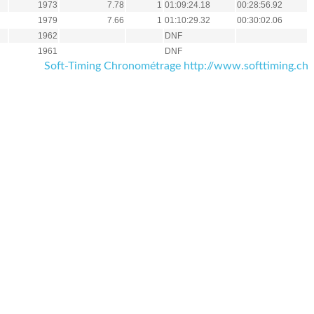
1973
7.78
1
01:09:24.18
00:28:56.92
1979
7.66
1
01:10:29.32
00:30:02.06
1962
DNF
1961
DNF
Soft-Timing Chronométrage http://www.softtiming.ch