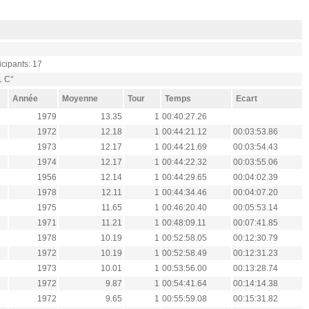
cipants: 17
1 C°
Année
Moyenne
Tour
Temps
Ecart
1979
13.35
1
00:40:27.26
1972
12.18
1
00:44:21.12
00:03:53.86
1973
12.17
1
00:44:21.69
00:03:54.43
1974
12.17
1
00:44:22.32
00:03:55.06
1956
12.14
1
00:44:29.65
00:04:02.39
1978
12.11
1
00:44:34.46
00:04:07.20
1975
11.65
1
00:46:20.40
00:05:53.14
1971
11.21
1
00:48:09.11
00:07:41.85
1978
10.19
1
00:52:58.05
00:12:30.79
1972
10.19
1
00:52:58.49
00:12:31.23
1973
10.01
1
00:53:56.00
00:13:28.74
1972
9.87
1
00:54:41.64
00:14:14.38
1972
9.65
1
00:55:59.08
00:15:31.82