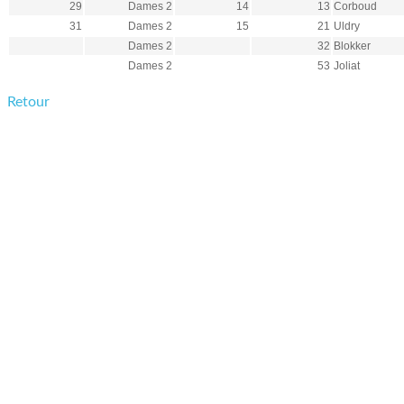
29
Dames 2
14
13
Corboud
31
Dames 2
15
21
Uldry
Dames 2
32
Blokker
Dames 2
53
Joliat
Retour