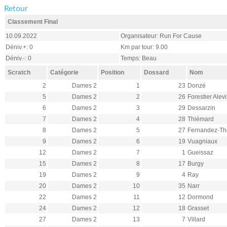
Retour
Classement Final
10.09.2022
Organisateur: Run For Cause
Déniv.+: 0
Km par tour: 9.00
Déniv.-: 0
Temps: Beau
Scratch
Catégorie
Position
Dossard
Nom
2
Dames 2
1
23
Donzé
5
Dames 2
2
26
Forestier Alev
6
Dames 2
3
29
Dessarzin
7
Dames 2
4
28
Thiémard
8
Dames 2
5
27
Fernandez-Th
9
Dames 2
6
19
Vuagniaux
12
Dames 2
7
1
Gueissaz
15
Dames 2
8
17
Burgy
19
Dames 2
9
4
Ray
20
Dames 2
10
35
Narr
22
Dames 2
11
12
Dormond
24
Dames 2
12
18
Grasset
27
Dames 2
13
7
Villard