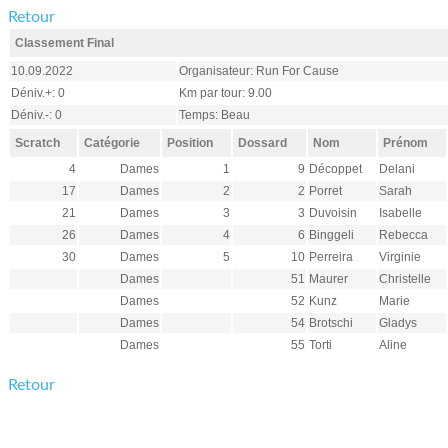
Retour
Classement Final
10.09.2022
Organisateur: Run For Cause
Déniv.+: 0
Km par tour: 9.00
Déniv.-: 0
Temps: Beau
Scratch
Catégorie
Position
Dossard
Nom
Prénom
4
Dames
1
9
Décoppet
Delani
17
Dames
2
2
Porret
Sarah
21
Dames
3
3
Duvoisin
Isabelle
26
Dames
4
6
Binggeli
Rebecca
30
Dames
5
10
Perreira
Virginie
Dames
51
Maurer
Christelle
Dames
52
Kunz
Marie
Dames
54
Brotschi
Gladys
Dames
55
Torti
Aline
Retour