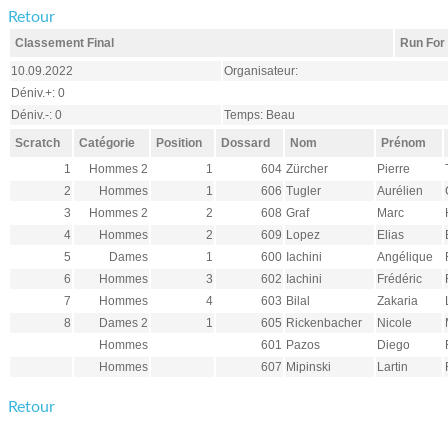
Retour
Classement Final
Run For
10.09.2022
Organisateur:
Déniv.+: 0
Déniv.-: 0
Temps: Beau
Scratch
Catégorie
Position
Dossard
Nom
Prénom
1
Hommes 2
1
604
Zürcher
Pierre
2
Hommes
1
606
Tugler
Aurélien
3
Hommes 2
2
608
Graf
Marc
4
Hommes
2
609
Lopez
Elias
5
Dames
1
600
Iachini
Angélique
6
Hommes
3
602
Iachini
Frédéric
7
Hommes
4
603
Bilal
Zakaria
8
Dames 2
1
605
Rickenbacher
Nicole
Hommes
601
Pazos
Diego
Hommes
607
Mipinski
Lartin
Retour