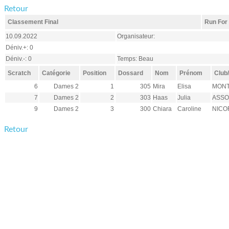
Retour
Classement Final
Run For
10.09.2022
Organisateur:
Déniv.+: 0
Déniv.-: 0
Temps: Beau
Scratch
Catégorie
Position
Dossard
Nom
Prénom
Club
6
Dames 2
1
305
Mira
Elisa
MONT
7
Dames 2
2
303
Haas
Julia
ASSO
9
Dames 2
3
300
Chiara
Caroline
NICO
Retour