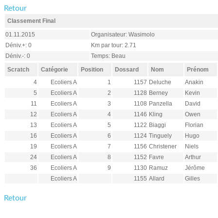
Retour
Classement Final
01.11.2015
Organisateur: Wasimolo
Déniv.+: 0
Km par tour: 2.71
Déniv.-: 0
Temps: Beau
Scratch
Catégorie
Position
Dossard
Nom
Prénom
4
Ecoliers A
1
1157
Deluche
Anakin
5
Ecoliers A
2
1128
Berney
Kevin
11
Ecoliers A
3
1108
Panzella
David
12
Ecoliers A
4
1146
Kling
Owen
13
Ecoliers A
5
1122
Biaggi
Florian
16
Ecoliers A
6
1124
Tinguely
Hugo
19
Ecoliers A
7
1156
Christener
Niels
24
Ecoliers A
8
1152
Favre
Arthur
36
Ecoliers A
9
1130
Ramuz
Jérôme
Ecoliers A
1155
Allard
Gilles
Retour