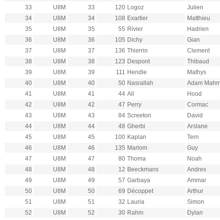
33
U8M
33
120
Logoz
Julien
34
U8M
34
108
Exartier
Matthieu
35
U8M
35
55
Rivier
Hadrien
36
U8M
36
105
Dichy
Gian
37
U8M
37
136
Thierrin
Clement
38
U8M
38
123
Despont
Thibaud
39
U8M
39
111
Hendle
Mathys
40
U8M
40
50
Nasrallah
Adam Mah
41
U8M
41
44
All
Hood
42
U8M
42
47
Perry
Cormac
43
U8M
43
84
Screeton
David
44
U8M
44
48
Gherbi
Arslane
45
U8M
45
100
Kaplan
Tern
46
U8M
46
135
Marlom
Guy
47
U8M
47
80
Thoma
Noah
48
U8M
48
12
Beeckmans
Andres
49
U8M
49
57
Garbaya
Ammar
50
U8M
50
69
Décoppet
Arthur
51
U8M
51
32
Lauria
Simon
52
U8M
52
30
Rahm
Dylan