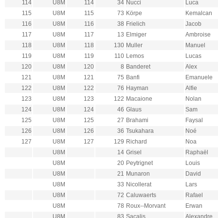
114
U8M
114
34
Nucci
Luca
115
U8M
115
73
Körpe
Kemalcan
116
U8M
116
38
Frielich
Jacob
117
U8M
117
13
Elmiger
Ambroise
118
U8M
118
130
Muller
Manuel
119
U8M
119
110
Lemos
Lucas
120
U8M
120
8
Banderet
Alex
121
U8M
121
75
Banfi
Emanuele
122
U8M
122
76
Hayman
Alfie
123
U8M
123
122
Macaione
Nolan
124
U8M
124
46
Glaus
Sam
125
U8M
125
27
Brahami
Faysal
126
U8M
126
36
Tsukahara
Noé
127
U8M
127
129
Richard
Noa
U8M
14
Grisel
Raphaël
U8M
20
Peytrignet
Louis
U8M
21
Munaron
David
U8M
33
Nicollerat
Lars
U8M
72
Caluwaerts
Rafael
U8M
78
Roux--Morvant
Erwan
U8M
83
Sacalis
Alexandre