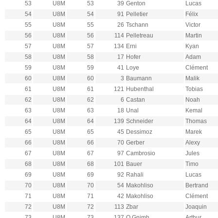
53
U8M
53
39
Genton
Lucas
54
U8M
54
91
Pelletier
Félix
55
U8M
55
26
Tschann
Victor
56
U8M
56
114
Pelletreau
Martin
57
U8M
57
134
Erni
Kyan
58
U8M
58
17
Hofer
Adam
59
U8M
59
41
Loye
Clément
60
U8M
60
3
Baumann
Malik
61
U8M
61
121
Hubenthal
Tobias
62
U8M
62
6
Castan
Noah
63
U8M
63
18
Unal
Kemal
64
U8M
64
139
Schneider
Thomas
65
U8M
65
45
Dessimoz
Marek
66
U8M
66
70
Gerber
Alexy
67
U8M
67
97
Cambrosio
Jules
68
U8M
68
101
Bauer
Timo
69
U8M
69
92
Rahali
Lucas
70
U8M
70
54
Makohliso
Bertrand
71
U8M
71
42
Makohliso
Clément
72
U8M
72
113
Zbar
Joaquin
73
U8M
73
137
O Gnimh
Arthur