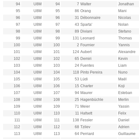
94
U8M
94
7
Walter
Jonathan
95
U8M
95
86
Orang
Mani
96
U8M
96
31
Débonnaire
Nicolas
97
U8M
97
43
Sparta'
Nolan
98
U8M
98
89
Diviani
Stefano
99
U8M
99
131
Leonard
Thomas
100
U8M
100
2
Fournier
Yannis
101
U8M
101
124
Aubert
Alexandre
102
U8M
102
65
Demiri
Kevin
103
U8M
103
24
Fuentes
Liam
104
U8M
104
118
Pinto Pereira
Nuno
105
U8M
105
53
Lüdi
Maël
106
U8M
106
15
Charter
Koji
107
U8M
107
94
Maurer
Esteban
108
U8M
108
25
Hagenbüchle
Merlin
109
U8M
109
71
Meier
Yassin
110
U8M
110
11
Hafsett
Felix
111
U8M
111
138
Fessler
Daniel
112
U8M
112
68
Tzilev
Adrien
113
U8M
113
64
Perriard
Guillaume