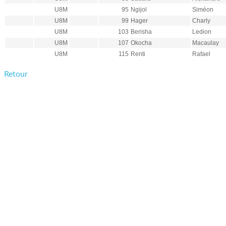
U8M
95
Ngijol
Siméon
U8M
99
Hager
Charly
U8M
103
Berisha
Ledion
U8M
107
Okocha
Macaulay
U8M
115
Renti
Rafael
Retour