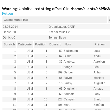
Warning
: Uninitialized string offset 0 in
/home/clients/c695c
Retour
Classement Final
23.05.2014
Organisateur: CATP
Déniv.+: 0
Km par tour: 1.20
Déniv.-: 0
Temps: Beau
Scratch
Catégorie
Position
Dossard
Nom
Prénom
1
U8M
1
52
Stutzmann
Luca
2
U8M
2
62
Diallo
Abdul
3
U8M
3
35
Angéloz
Aurélien
4
U8M
4
1
Zongo
Léni
5
U8M
5
109
Gerber
Arthur
6
U8M
6
66
Faivre
Maxime
7
U8M
7
16
Laissy
Augustin
8
U8M
8
63
Ditesheim
Arnaud
9
U8M
9
60
Zouhair
Fady
10
U8M
10
127
Campart
Ennio
11
U8M
11
106
Maret
Siméon