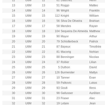
12
U8M
12
61
Dauchez
Henri
13
U8M
13
51
Roggo
Matteo
14
U8M
14
96
Wright
Franklin
15
U8M
15
112
Knight
William
16
U8M
16
56
Silva De Oliveira
Brahian
17
U8M
17
58
Mendes
Rayan
18
U8M
18
104
Sequeira De Almeida
Matthew
19
U8M
19
90
Mayor
Arthur
20
U8M
20
79
Schlotterbeck
Patrick
21
U8M
21
87
Bayeux
Timothée
22
U8M
22
81
Macorig
Nohlan
23
U8M
23
88
Benninger
Nicolas
24
U8M
24
37
Rollier
Lilian
25
U8M
25
5
Duthon
David
26
U8M
26
126
Burmeister
Mattys
27
U8M
27
10
Tanner
Evan
28
U8M
28
59
Palkovic
Lukas
29
U8M
29
93
Gouti
Iliess
30
U8M
30
98
Gallusser
Aurélien
31
U8M
31
23
Fraser
Alec
32
U8M
32
19
Letare
Jean