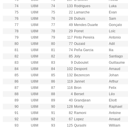
74
U8M
74
133
Rodrigues
Luka
75
U8M
75
22
Lamarche
Evan
76
U8M
76
28
Dubuis
Sam
77
U8M
77
49
Mendes Duarte
Gonçalo
78
U8M
78
29
Porret
Loïc
79
U8M
79
117
Pinto Pereira
Antonio
80
U8M
80
77
Ouzaid
Adil
81
U8M
81
74
Peña Garcia
Ilia
82
U8M
82
85
Joly
Santiago
83
U8M
83
9
Duboulet
Guillaume
84
U8M
84
102
Despont
Arnaud
85
U8M
85
132
Bezencon
Johan
86
U8M
86
119
Jannet
Arthur
87
U8M
87
116
Bron
Felix
88
U8M
88
4
Berset
Léo
89
U8M
89
40
Grandjean
Eliott
90
U8M
90
128
Monty
Raphael
91
U8M
91
82
Ramoni
Antoine
92
U8M
92
67
Lopez
Arnaud
93
U8M
93
125
Qurashi
William