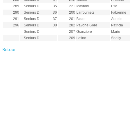
289
Seniors D
35
221
Mavraki
Efie
290
Seniors D
36
200
Larroumets
Fabienne
291
Seniors D
37
201
Faure
Aurelie
296
Seniors D
38
282
Pavone Gore
Patricia
Seniors D
207
Granziero
Marie
Seniors D
209
Lofino
Shelly
Retour