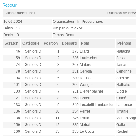
Retour
Classement Final
Triathlon de Pré
16.06.2024
Organisateur: Tri-Préverenges
Déniv.+: 0
Km par tour: 25.50
Déniv.-: 0
Temps: Beau
Scratch
Catégorie
Position
Dossard
Nom
Prénom
46
Seniors D
1
273
Erard
Natacha
59
Seniors D
2
236
Laubscher
Alexia
74
Seniors D
3
267
Mabire
Tamara
78
Seniors D
4
231
Gerosa
Cendrine
94
Seniors D
5
280
Rausis
Adeline
101
Seniors D
6
206
Wenger
Nathalie
103
Seniors D
7
211
Dieffenbacher
Elodie
121
Seniors D
8
268
Eckert
Chloé
133
Seniors D
9
249
Locatelli Lambercier
Laurence
136
Seniors D
10
254
Perret
Tiffanie
138
Seniors D
11
245
Pyrlik
Marion Ange
159
Seniors D
12
285
Metral
Galla
160
Seniors D
13
255
Le Cocq
Rachel