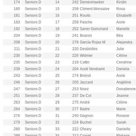
174
Seniors D
14
242
Demesmaeker
Kirstin
180
Seniors D
15
259
Climent Monsalve
Rosa
181
Seniors D
16
251
Rouits
Elisabeth
183
Seniors D
17
258
Pasche
Anne
192
Seniors D
18
252
Saner Guinchard
Marielle
204
Seniors D
19
241
Boaron
Béa
208
Seniors D
20
279
García Rojas M
Alejandra
211
Seniors D
21
220
Desbiolles
Julie
230
Seniors D
22
226
Widmer
Céline
235
Seniors D
23
218
Cattin
Cendrine
239
Seniors D
24
204
Aceti Vendrami
Daniela
243
Seniors D
25
274
Briend
Anne
246
Seniors D
26
205
Jaccard
Angéline
247
Seniors D
27
253
Noez
Donatienne
251
Seniors D
28
237
De Col
Jeanne
263
Seniors D
29
275
André
Céline
264
Seniors D
30
277
Badre
Marie
276
Seniors D
31
240
Gagnon
Roxane
279
Seniors D
32
224
Buchet
Sarah
280
Seniors D
33
222
O'leary
Danielle
288
Seniors D
34
212
Croset
Rhéane