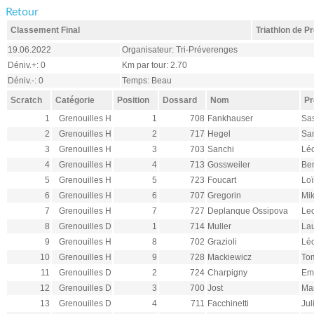
Retour
Classement Final
Triathlon de 
19.06.2022
Organisateur: Tri-Préverenges
Déniv.+: 0
Km par tour: 2.70
Déniv.-: 0
Temps: Beau
Scratch
Catégorie
Position
Dossard
Nom
P
1
Grenouilles H
1
708
Fankhauser
Sa
2
Grenouilles H
2
717
Hegel
Sa
3
Grenouilles H
3
703
Sanchi
Lé
4
Grenouilles H
4
713
Gossweiler
Be
5
Grenouilles H
5
723
Foucart
Loï
6
Grenouilles H
6
707
Gregorin
Mi
7
Grenouilles H
7
727
Deplanque Ossipova
Le
8
Grenouilles D
1
714
Muller
La
9
Grenouilles H
8
702
Grazioli
Lé
10
Grenouilles H
9
728
Mackiewicz
To
11
Grenouilles D
2
724
Charpigny
Em
12
Grenouilles D
3
700
Jost
Ma
13
Grenouilles D
4
711
Facchinetti
Jul