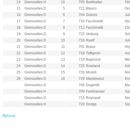
14
Grenouilles H
10
705
Burkhalter
Fél
15
Grenouilles D
5
721
Blasco
Oc
16
Grenouilles D
6
704
Dubois
Jul
17
Grenouilles D
7
710
Facchinetti
Ali
18
Grenouilles D
8
712
Facchinetti
Cha
19
Grenouilles D
9
722
Verburg
Sof
20
Grenouilles D
10
716
Rueff
Jul
21
Grenouilles D
11
701
Braun
Aly
22
Grenouilles D
12
718
Taffignon
Au
23
Grenouilles D
13
719
Bagnoud
Me
24
Grenouilles D
14
725
Rowland
As
25
Grenouilles D
15
726
Morelli
No
26
Grenouilles D
16
729
Mackiewicz
Em
Grenouilles D
706
Dugerdil
Ma
Grenouilles H
709
Fankhauser
Sa
Grenouilles D
715
Reynaud
Ni
Grenouilles H
720
Dodge
Sil
Retour