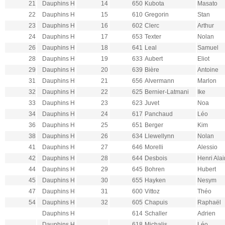
21
Dauphins H
14
650
Kubota
Masato
22
Dauphins H
15
610
Gregorin
Stan
23
Dauphins H
16
602
Clerc
Arthur
24
Dauphins H
17
653
Texter
Nolan
26
Dauphins H
18
641
Leal
Samuel
28
Dauphins H
19
633
Aubert
Eliot
29
Dauphins H
20
639
Bière
Antoine
31
Dauphins H
21
656
Alvermann
Marlon
32
Dauphins H
22
625
Bernier-Latmani
Ike
33
Dauphins H
23
623
Juvet
Noa
34
Dauphins H
24
617
Panchaud
Léo
36
Dauphins H
25
651
Berger
Kim
38
Dauphins H
26
634
Llewellynn
Nolan
41
Dauphins H
27
646
Morelli
Alessio
42
Dauphins H
28
644
Desbois
Henri Alai
44
Dauphins H
29
645
Bohren
Hubert
45
Dauphins H
30
655
Hayken
Nesym
47
Dauphins H
31
600
Vittoz
Théo
54
Dauphins H
32
605
Chapuis
Raphaël
Dauphins H
614
Schaller
Adrien
Dauphins H
618
Michalis
Léo