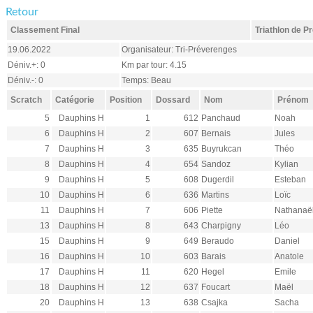
Retour
Classement Final
Triathlon de 
19.06.2022
Organisateur: Tri-Préverenges
Déniv.+: 0
Km par tour: 4.15
Déniv.-: 0
Temps: Beau
Scratch
Catégorie
Position
Dossard
Nom
Prénom
5
Dauphins H
1
612
Panchaud
Noah
6
Dauphins H
2
607
Bernais
Jules
7
Dauphins H
3
635
Buyrukcan
Théo
8
Dauphins H
4
654
Sandoz
Kylian
9
Dauphins H
5
608
Dugerdil
Esteban
10
Dauphins H
6
636
Martins
Loïc
11
Dauphins H
7
606
Piette
Nathanaë
13
Dauphins H
8
643
Charpigny
Léo
15
Dauphins H
9
649
Beraudo
Daniel
16
Dauphins H
10
603
Barais
Anatole
17
Dauphins H
11
620
Hegel
Emile
18
Dauphins H
12
637
Foucart
Maël
20
Dauphins H
13
638
Csajka
Sacha