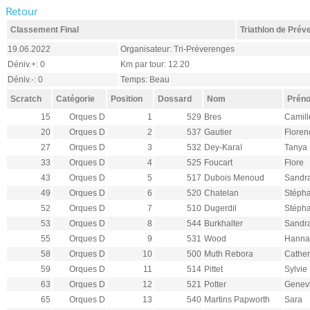
Retour
Classement Final
Triathlon de Pré
19.06.2022
Organisateur: Tri-Préverenges
Déniv.+: 0
Km par tour: 12.20
Déniv.-: 0
Temps: Beau
Scratch
Catégorie
Position
Dossard
Nom
Prén
15
Orques D
1
529
Bres
Camill
20
Orques D
2
537
Gautier
Floren
27
Orques D
3
532
Dey-Karaï
Tanya
33
Orques D
4
525
Foucart
Flore
43
Orques D
5
517
Dubois Menoud
Sandr
49
Orques D
6
520
Chatelan
Stéph
52
Orques D
7
510
Dugerdil
Stéph
53
Orques D
8
544
Burkhalter
Sandr
55
Orques D
9
531
Wood
Hanna
58
Orques D
10
500
Muth Rebora
Cather
59
Orques D
11
514
Pittet
Sylvie
63
Orques D
12
521
Potter
Genev
65
Orques D
13
540
Martins Papworth
Sara