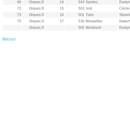
69
Orques D
14
543
Sandoz
Evely
72
Orques D
15
503
Jost
Cécile
73
Orques D
16
501
Turin
Séveri
75
Orques D
17
530
Monpellier
Natac
Orques D
505
Montavon
Evely
Retour