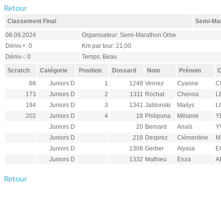
Retour
Classement Final
Semi-Mar
08.09.2024
Organisateur: Semi-Marathon Orbe
Déniv.+: 0
Km par tour: 21,00
Déniv.-: 0
Temps: Beau
Scratch
Catégorie
Position
Dossard
Nom
Prénom
C
66
Juniors D
1
1248
Vernez
Cyanne
C
173
Juniors D
2
1311
Rochat
Chenoa
L
194
Juniors D
3
1341
Jablonski
Mailys
L
202
Juniors D
4
18
Philipona
Mélanie
Y
Juniors D
20
Bernard
Anaïs
Y
Juniors D
218
Desprez
Clémentine
M
Juniors D
1308
Gerber
Alyssa
E
Juniors D
1332
Mathieu
Enza
A
Retour