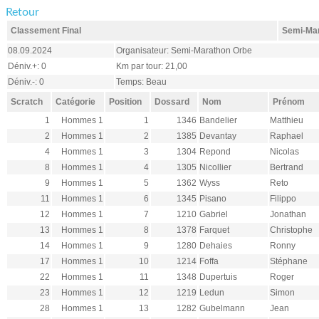
Retour
Classement Final
Semi-Mar
08.09.2024
Organisateur: Semi-Marathon Orbe
Déniv.+: 0
Km par tour: 21,00
Déniv.-: 0
Temps: Beau
Scratch
Catégorie
Position
Dossard
Nom
Prénom
1
Hommes 1
1
1346
Bandelier
Matthieu
2
Hommes 1
2
1385
Devantay
Raphael
4
Hommes 1
3
1304
Repond
Nicolas
8
Hommes 1
4
1305
Nicollier
Bertrand
9
Hommes 1
5
1362
Wyss
Reto
11
Hommes 1
6
1345
Pisano
Filippo
12
Hommes 1
7
1210
Gabriel
Jonathan
13
Hommes 1
8
1378
Farquet
Christophe
14
Hommes 1
9
1280
Dehaies
Ronny
17
Hommes 1
10
1214
Foffa
Stéphane
22
Hommes 1
11
1348
Dupertuis
Roger
23
Hommes 1
12
1219
Ledun
Simon
28
Hommes 1
13
1282
Gubelmann
Jean