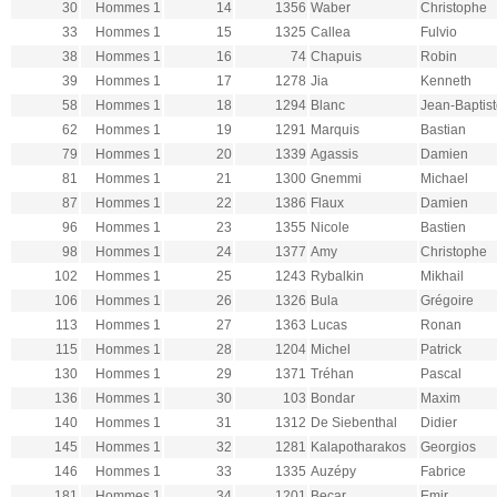
30
Hommes 1
14
1356
Waber
Christophe
33
Hommes 1
15
1325
Callea
Fulvio
38
Hommes 1
16
74
Chapuis
Robin
39
Hommes 1
17
1278
Jia
Kenneth
58
Hommes 1
18
1294
Blanc
Jean-Baptis
62
Hommes 1
19
1291
Marquis
Bastian
79
Hommes 1
20
1339
Agassis
Damien
81
Hommes 1
21
1300
Gnemmi
Michael
87
Hommes 1
22
1386
Flaux
Damien
96
Hommes 1
23
1355
Nicole
Bastien
98
Hommes 1
24
1377
Amy
Christophe
102
Hommes 1
25
1243
Rybalkin
Mikhail
106
Hommes 1
26
1326
Bula
Grégoire
113
Hommes 1
27
1363
Lucas
Ronan
115
Hommes 1
28
1204
Michel
Patrick
130
Hommes 1
29
1371
Tréhan
Pascal
136
Hommes 1
30
103
Bondar
Maxim
140
Hommes 1
31
1312
De Siebenthal
Didier
145
Hommes 1
32
1281
Kalapotharakos
Georgios
146
Hommes 1
33
1335
Auzépy
Fabrice
181
Hommes 1
34
1201
Becar
Emir