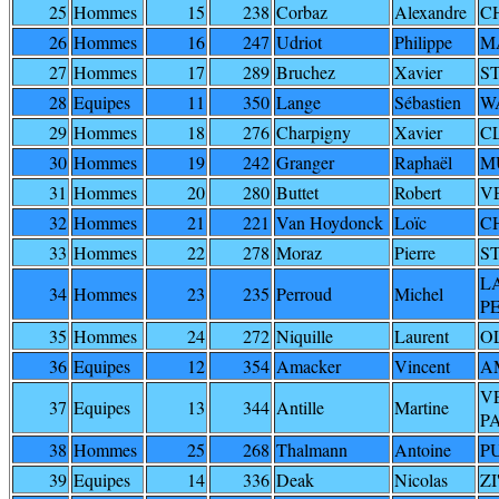
25
Hommes
15
238
Corbaz
Alexandre
C
26
Hommes
16
247
Udriot
Philippe
M
27
Hommes
17
289
Bruchez
Xavier
S
28
Equipes
11
350
Lange
Sébastien
W
29
Hommes
18
276
Charpigny
Xavier
C
30
Hommes
19
242
Granger
Raphaël
M
31
Hommes
20
280
Buttet
Robert
V
32
Hommes
21
221
Van Hoydonck
Loïc
C
33
Hommes
22
278
Moraz
Pierre
S
L
34
Hommes
23
235
Perroud
Michel
P
35
Hommes
24
272
Niquille
Laurent
O
36
Equipes
12
354
Amacker
Vincent
A
V
37
Equipes
13
344
Antille
Martine
P
38
Hommes
25
268
Thalmann
Antoine
P
39
Equipes
14
336
Deak
Nicolas
ZI