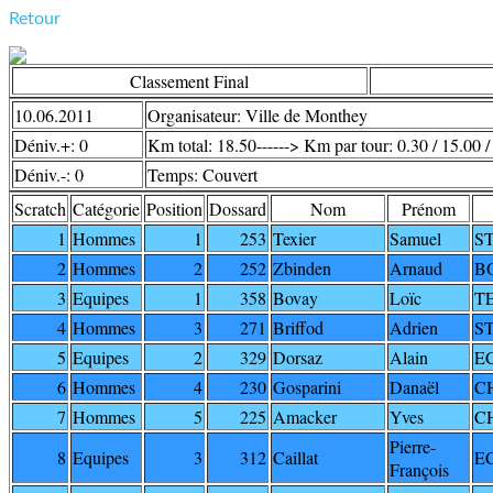
Retour
Classement Final
10.06.2011
Organisateur: Ville de Monthey
Déniv.+: 0
Km total: 18.50------> Km par tour: 0.30 / 15.00 /
Déniv.-: 0
Temps: Couvert
Scratch
Catégorie
Position
Dossard
Nom
Prénom
1
Hommes
1
253
Texier
Samuel
S
2
Hommes
2
252
Zbinden
Arnaud
B
3
Equipes
1
358
Bovay
Loïc
T
4
Hommes
3
271
Briffod
Adrien
S
5
Equipes
2
329
Dorsaz
Alain
E
6
Hommes
4
230
Gosparini
Danaël
C
7
Hommes
5
225
Amacker
Yves
C
Pierre-
8
Equipes
3
312
Caillat
E
François