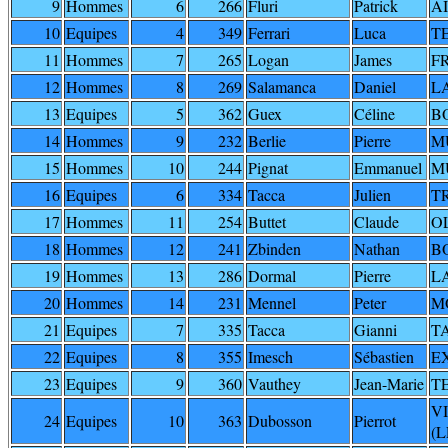
9
Hommes
6
266
Fluri
Patrick
A
10
Equipes
4
349
Ferrari
Luca
T
11
Hommes
7
265
Logan
James
F
12
Hommes
8
269
Salamanca
Daniel
L
13
Equipes
5
362
Guex
Céline
B
14
Hommes
9
232
Berlie
Pierre
M
15
Hommes
10
244
Pignat
Emmanuel
M
16
Equipes
6
334
Tacca
Julien
T
17
Hommes
11
254
Buttet
Claude
O
18
Hommes
12
241
Zbinden
Nathan
B
19
Hommes
13
286
Dormal
Pierre
L
20
Hommes
14
231
Mennel
Peter
M
21
Equipes
7
335
Tacca
Gianni
T
22
Equipes
8
355
Imesch
Sébastien
E
23
Equipes
9
360
Vauthey
Jean-Marie
T
V
24
Equipes
10
363
Dubosson
Pierrot
(L