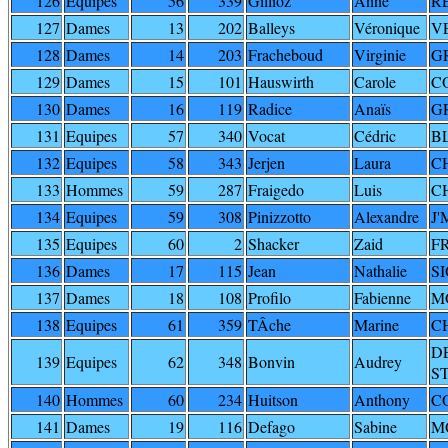
126
Equipes
56
339
Gillioz
Anne
R
127
Dames
13
202
Balleys
Véronique
V
128
Dames
14
203
Fracheboud
Virginie
G
129
Dames
15
101
Hauswirth
Carole
C
130
Dames
16
119
Radice
Anaïs
G
131
Equipes
57
340
Vocat
Cédric
B
132
Equipes
58
343
Jerjen
Laura
C
133
Hommes
59
287
Fraigedo
Luis
C
134
Equipes
59
308
Pinizzotto
Alexandre
J'
135
Equipes
60
2
Shacker
Zaid
F
136
Dames
17
115
Jean
Nathalie
S
137
Dames
18
108
Profilo
Fabienne
M
138
Equipes
61
359
TÂche
Marine
C
D
139
Equipes
62
348
Bonvin
Audrey
S
140
Hommes
60
234
Huitson
Anthony
C
141
Dames
19
116
Defago
Sabine
M