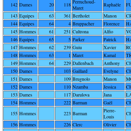
Perruchoud-
142
Dames
20
118
Raphaèle
F
Maret
143
Equipes
63
361
Bertholet
Manon
C
144
Equipes
64
4
Bruppacher
Florence
H
145
Hommes
61
251
Cultrona
Alfio
V
146
Equipes
65
5
Parker
Patrick
H
147
Hommes
62
239
Guiu
Xavier
R
148
Hommes
63
1
Maret
Kamal
T
149
Hommes
64
229
Dallenbach
Anthony
C
150
Dames
103
Gaillard
Evelyne
C
151
Dames
109
Brugnolo
Manon
M
152
Dames
110
Nzamba
Jessica
C
153
Dames
117
Darulova
Jana
L
154
Hommes
222
Barman
Gaël
C
Pierre-
155
Hommes
223
Barman
C
Louis
156
Hommes
226
Clerc
Olivier
C