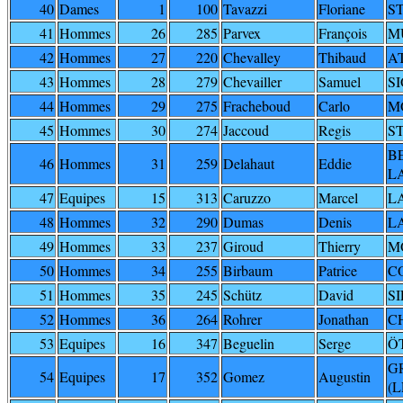
40
Dames
1
100
Tavazzi
Floriane
S
41
Hommes
26
285
Parvex
François
M
42
Hommes
27
220
Chevalley
Thibaud
A
43
Hommes
28
279
Chevailler
Samuel
S
44
Hommes
29
275
Fracheboud
Carlo
M
45
Hommes
30
274
Jaccoud
Regis
S
B
46
Hommes
31
259
Delahaut
Eddie
L
47
Equipes
15
313
Caruzzo
Marcel
L
48
Hommes
32
290
Dumas
Denis
L
49
Hommes
33
237
Giroud
Thierry
M
50
Hommes
34
255
Birbaum
Patrice
C
51
Hommes
35
245
Schütz
David
S
52
Hommes
36
264
Rohrer
Jonathan
C
53
Equipes
16
347
Beguelin
Serge
ÖT
G
54
Equipes
17
352
Gomez
Augustin
(L