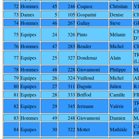
72
Hommes
45
246
Coquoz
Christian
V
73
Dames
5
105
Gosparini
Denise
C
74
Hommes
46
267
Gallay
Steve
G
C
75
Equipes
24
326
Pinto
Mélanie
D'
76
Hommes
47
283
Bender
Michel
C
T
77
Equipes
25
327
Dondenaz
Alain
(L
78
Hommes
48
228
Giovannoni
Philippe
M
79
Equipes
26
324
Vuilloud
Michel
AL
80
Equipes
27
311
Daguin
Julien
R
81
Equipes
28
333
Briffod
Camille
FI
T
82
Equipes
29
345
Jermann
Valérie
(L
83
Hommes
49
248
Giovannoni
Damien
M
C
84
Equipes
30
322
Mottet
Mathilde
F