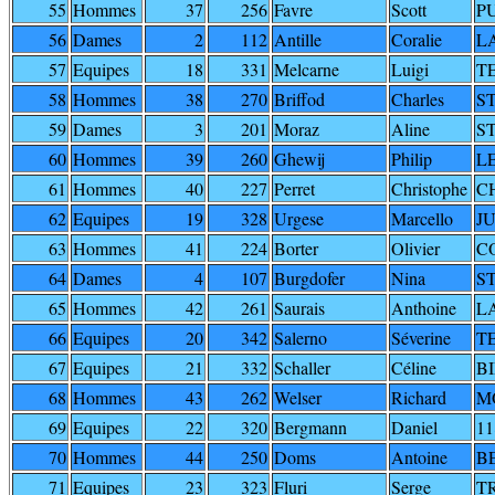
55
Hommes
37
256
Favre
Scott
P
56
Dames
2
112
Antille
Coralie
L
57
Equipes
18
331
Melcarne
Luigi
T
58
Hommes
38
270
Briffod
Charles
S
59
Dames
3
201
Moraz
Aline
S
60
Hommes
39
260
Ghewij
Philip
L
61
Hommes
40
227
Perret
Christophe
C
62
Equipes
19
328
Urgese
Marcello
J
63
Hommes
41
224
Borter
Olivier
C
64
Dames
4
107
Burgdofer
Nina
S
65
Hommes
42
261
Saurais
Anthoine
L
66
Equipes
20
342
Salerno
Séverine
T
67
Equipes
21
332
Schaller
Céline
BI
68
Hommes
43
262
Welser
Richard
M
69
Equipes
22
320
Bergmann
Daniel
11
70
Hommes
44
250
Doms
Antoine
B
71
Equipes
23
323
Fluri
Serge
TR