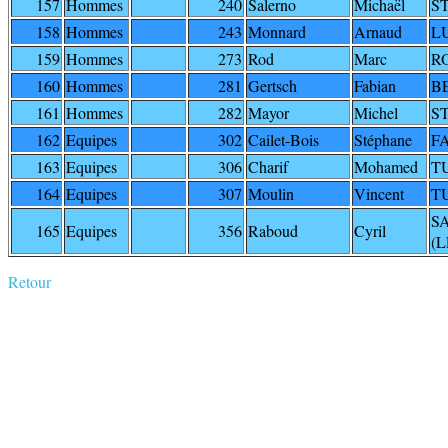
157
Hommes
240
Salerno
Michaël
S
158
Hommes
243
Monnard
Arnaud
L
159
Hommes
273
Rod
Marc
R
160
Hommes
281
Gertsch
Fabian
B
161
Hommes
282
Mayor
Michel
S
162
Equipes
302
Cailet-Bois
Stéphane
F
163
Equipes
306
Charif
Mohamed
TU
164
Equipes
307
Moulin
Vincent
TU
S
165
Equipes
356
Raboud
Cyril
(L
Retour