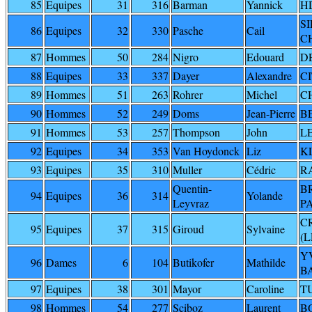
85
Equipes
31
316
Barman
Yannick
H
S
86
Equipes
32
330
Pasche
Cail
C
87
Hommes
50
284
Nigro
Edouard
D
88
Equipes
33
337
Dayer
Alexandre
C
89
Hommes
51
263
Rohrer
Michel
C
90
Hommes
52
249
Doms
Jean-Pierre
B
91
Hommes
53
257
Thompson
John
L
92
Equipes
34
353
Van Hoydonck
Liz
K
93
Equipes
35
310
Muller
Cédric
R
Quentin-
B
94
Equipes
36
314
Yolande
Leyvraz
P
C
95
Equipes
37
315
Giroud
Sylvaine
(L
Y
96
Dames
6
104
Butikofer
Mathilde
B
97
Equipes
38
301
Mayor
Caroline
TU
98
Hommes
54
277
Sciboz
Laurent
B