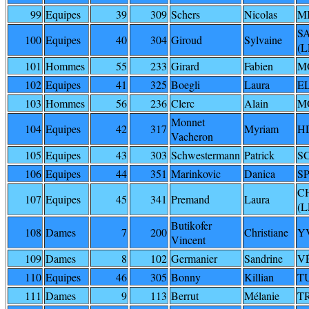
99
Equipes
39
309
Schers
Nicolas
MI
S
100
Equipes
40
304
Giroud
Sylvaine
(L
101
Hommes
55
233
Girard
Fabien
M
102
Equipes
41
325
Boegli
Laura
E
103
Hommes
56
236
Clerc
Alain
M
Monnet
104
Equipes
42
317
Myriam
H
Vacheron
105
Equipes
43
303
Schwestermann
Patrick
S
106
Equipes
44
351
Marinkovic
Danica
S
C
107
Equipes
45
341
Premand
Laura
(L
Butikofer
108
Dames
7
200
Christiane
Y
Vincent
109
Dames
8
102
Germanier
Sandrine
V
110
Equipes
46
305
Bonny
Killian
TU
111
Dames
9
113
Berrut
Mélanie
T