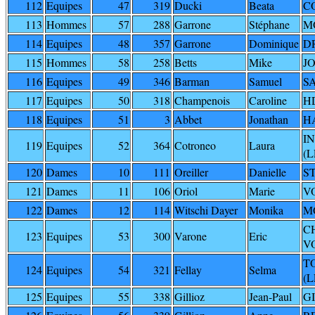
112
Equipes
47
319
Ducki
Beata
C
113
Hommes
57
288
Garrone
Stéphane
M
114
Equipes
48
357
Garrone
Dominique
D
115
Hommes
58
258
Betts
Mike
J
116
Equipes
49
346
Barman
Samuel
S
117
Equipes
50
318
Champenois
Caroline
H
118
Equipes
51
3
Abbet
Jonathan
H
I
119
Equipes
52
364
Cotroneo
Laura
(L
120
Dames
10
111
Oreiller
Danielle
S
121
Dames
11
106
Oriol
Marie
V
122
Dames
12
114
Witschi Dayer
Monika
M
C
123
Equipes
53
300
Varone
Eric
V
T
124
Equipes
54
321
Fellay
Selma
(L
125
Equipes
55
338
Gillioz
Jean-Paul
G