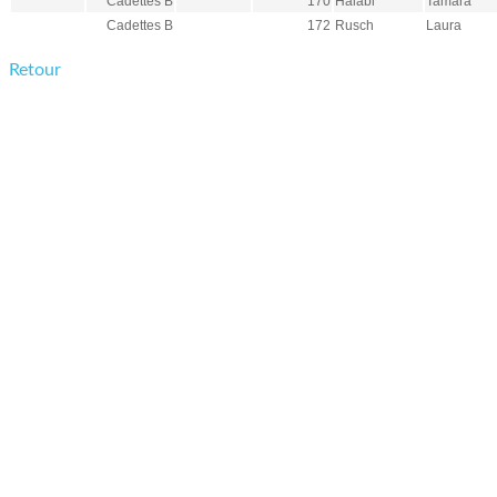
Cadettes B
170
Halabi
Tamara
Cadettes B
172
Rusch
Laura
Retour