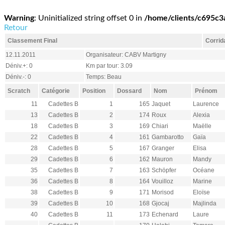
Warning
: Uninitialized string offset 0 in
/home/clients/c695c
Retour
Classement Final
Corrid
12.11.2011
Organisateur: CABV Martigny
Déniv.+: 0
Km par tour: 3.09
Déniv.-: 0
Temps: Beau
Scratch
Catégorie
Position
Dossard
Nom
Prénom
11
Cadettes B
1
165
Jaquet
Laurence
13
Cadettes B
2
174
Roux
Alexia
18
Cadettes B
3
169
Chiari
Maëlle
22
Cadettes B
4
161
Gambarotto
Gaïa
28
Cadettes B
5
167
Granger
Elisa
29
Cadettes B
6
162
Mauron
Mandy
35
Cadettes B
7
163
Schöpfer
Océane
36
Cadettes B
8
164
Vouilloz
Marine
38
Cadettes B
9
171
Morisod
Eloïse
39
Cadettes B
10
168
Gjocaj
Majlinda
40
Cadettes B
11
173
Echenard
Laure