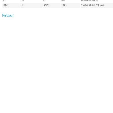
DNS
H5
DNS
100
Sébastien Olives
Retour