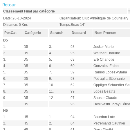
Retour
Classement Final par catégorie
T
Date: 26-10-2024
Organisateur: Club Athlétique de Courtelary
Distance: 5 Km.
Temps:Beau 14°
PosCat
Catégorie
Scratch
Dossard
Nom Prénom
D5
1.
D5
3.
98
Jecker Marie
2.
D5
4.
95
Walther Charline
3.
D5
5.
63
Erb Charlotte
4.
D5
6.
60
Gonzalez Esther
5.
D5
7.
59
Ramos Lopez Aytana
6.
D5
9.
93
Petraglia Stéphanie
7.
D5
10.
62
Oppliger Schaedler Sa
8.
D5
11.
99
Lòpez Beatriz
9.
D5
12.
97
Sauser Claude
D5
96
Desilvestri Joray Célin
H5
1.
H5
1.
94
Bourdon Loïc
2.
H5
2.
64
Petremand Gauthier
3.
H5
8.
61
Danz Dimitri