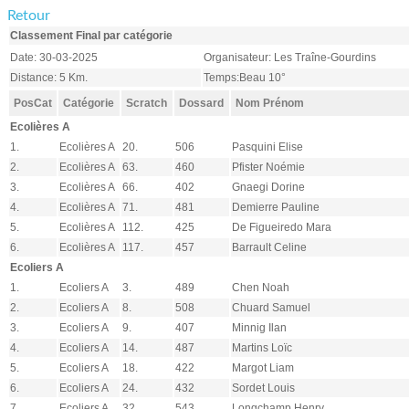
Retour
Classement Final par catégorie
Date: 30-03-2025
Organisateur: Les Traîne-Gourdins
Distance: 5 Km.
Temps:Beau 10°
PosCat
Catégorie
Scratch
Dossard
Nom Prénom
Ecolières A
1.
Ecolières A
20.
506
Pasquini Elise
2.
Ecolières A
63.
460
Pfister Noémie
3.
Ecolières A
66.
402
Gnaegi Dorine
4.
Ecolières A
71.
481
Demierre Pauline
5.
Ecolières A
112.
425
De Figueiredo Mara
6.
Ecolières A
117.
457
Barrault Celine
Ecoliers A
1.
Ecoliers A
3.
489
Chen Noah
2.
Ecoliers A
8.
508
Chuard Samuel
3.
Ecoliers A
9.
407
Minnig Ilan
4.
Ecoliers A
14.
487
Martins Loïc
5.
Ecoliers A
18.
422
Margot Liam
6.
Ecoliers A
24.
432
Sordet Louis
7.
Ecoliers A
32.
543
Longchamp Henry