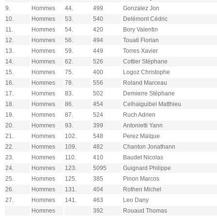
9.
Hommes
44.
499
Gonzalez Jon
10.
Hommes
53.
540
Delémont Cédric
11.
Hommes
54.
420
Bory Valentin
12.
Hommes
56.
494
Touati Florian
13.
Hommes
59.
449
Torres Xavier
14.
Hommes
62.
526
Cottier Stéphane
15.
Hommes
75.
400
Logoz Christophe
16.
Hommes
78.
556
Roland Marceau
17.
Hommes
83.
502
Demierre Stéphane
18.
Hommes
86.
454
Celhaiguibel Matthieu
19.
Hommes
87.
524
Ruch Adrien
20.
Hommes
93.
399
Antonietti Yann
21.
Hommes
102.
548
Perez Maïque
22.
Hommes
109.
482
Chanton Jonathann
23.
Hommes
110.
410
Baudet Nicolas
24.
Hommes
123.
5095
Guignard Philippe
25.
Hommes
125.
385
Pinon Marcos
26.
Hommes
131.
404
Rothen Michel
27.
Hommes
141.
463
Leo Dany
Hommes
392
Rouaud Thomas