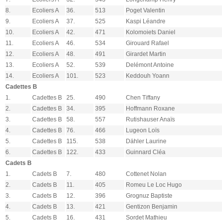
8.
Ecoliers A
36.
513
Poget Valentin
9.
Ecoliers A
37.
525
Kaspi Léandre
10.
Ecoliers A
42.
471
Kolomoiets Daniel
11.
Ecoliers A
46.
534
Girouard Rafael
12.
Ecoliers A
48.
491
Girardet Martin
13.
Ecoliers A
52.
539
Delémont Antoine
14.
Ecoliers A
101.
523
Keddouh Yoann
Cadettes B
1.
Cadettes B
25.
490
Chen Tiffany
2.
Cadettes B
34.
395
Hoffmann Roxane
3.
Cadettes B
58.
557
Rutishauser Anaïs
4.
Cadettes B
76.
466
Lugeon Loïs
5.
Cadettes B
115.
538
Dähler Laurine
6.
Cadettes B
122.
433
Guinnard Cléa
Cadets B
1.
Cadets B
7.
480
Cottenet Nolan
2.
Cadets B
11.
405
Romeu Le Loc Hugo
3.
Cadets B
12.
396
Grognuz Baptiste
4.
Cadets B
13.
421
Gentizon Benjamin
5.
Cadets B
16.
431
Sordet Mathieu