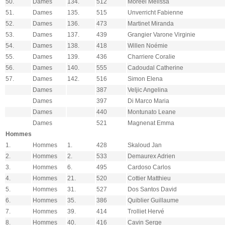
50.
Dames
134.
512
Moréel Mélissa
51.
Dames
135.
515
Unverricht Fabienne
52.
Dames
136.
473
Martinet Miranda
53.
Dames
137.
439
Grangier Varone Virginie
54.
Dames
138.
418
Willen Noémie
55.
Dames
139.
436
Charriere Coralie
56.
Dames
140.
555
Cadoudal Catherine
57.
Dames
142.
516
Simon Elena
Dames
387
Veljic Angelina
Dames
397
Di Marco Maria
Dames
440
Montunato Leane
Dames
521
Magnenat Emma
Hommes
1.
Hommes
1.
428
Skaloud Jan
2.
Hommes
2.
533
Demaurex Adrien
3.
Hommes
6.
495
Cardoso Carlos
4.
Hommes
21.
520
Cottier Matthieu
5.
Hommes
31.
527
Dos Santos David
6.
Hommes
35.
386
Quiblier Guillaume
7.
Hommes
39.
414
Trolliet Hervé
8.
Hommes
40.
416
Cavin Serge