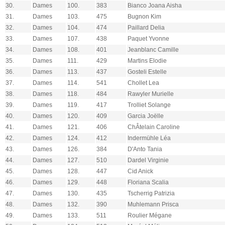
30.
Dames
100.
383
Bianco Joana Aisha
31.
Dames
103.
475
Bugnon Kim
32.
Dames
104.
474
Paillard Delia
33.
Dames
107.
438
Paquet Yvonne
34.
Dames
108.
401
Jeanblanc Camille
35.
Dames
111.
429
Martins Elodie
36.
Dames
113.
437
Gosteli Estelle
37.
Dames
114.
541
Chollet Lea
38.
Dames
118.
484
Rawyler Murielle
39.
Dames
119.
417
Trolliet Solange
40.
Dames
120.
409
Garcia Joëlle
41.
Dames
121.
406
ChÂtelain Caroline
42.
Dames
124.
412
Indermühle Léa
43.
Dames
126.
384
D'Anto Tania
44.
Dames
127.
510
Dardel Virginie
45.
Dames
128.
447
Cid Anick
46.
Dames
129.
448
Floriana Scalia
47.
Dames
130.
435
Tscherrig Patrizia
48.
Dames
132.
390
Muhlemann Prisca
49.
Dames
133.
511
Roulier Mégane