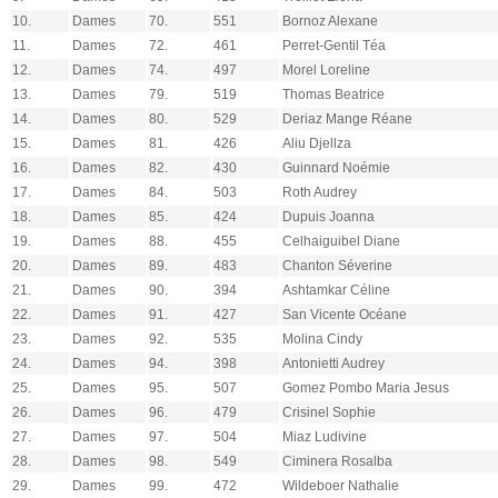
10.
Dames
70.
551
Bornoz Alexane
11.
Dames
72.
461
Perret-Gentil Téa
12.
Dames
74.
497
Morel Loreline
13.
Dames
79.
519
Thomas Beatrice
14.
Dames
80.
529
Deriaz Mange Réane
15.
Dames
81.
426
Aliu Djellza
16.
Dames
82.
430
Guinnard Noémie
17.
Dames
84.
503
Roth Audrey
18.
Dames
85.
424
Dupuis Joanna
19.
Dames
88.
455
Celhaiguibel Diane
20.
Dames
89.
483
Chanton Séverine
21.
Dames
90.
394
Ashtamkar Céline
22.
Dames
91.
427
San Vicente Océane
23.
Dames
92.
535
Molina Cindy
24.
Dames
94.
398
Antonietti Audrey
25.
Dames
95.
507
Gomez Pombo Maria Jesus
26.
Dames
96.
479
Crisinel Sophie
27.
Dames
97.
504
Miaz Ludivine
28.
Dames
98.
549
Ciminera Rosalba
29.
Dames
99.
472
Wildeboer Nathalie