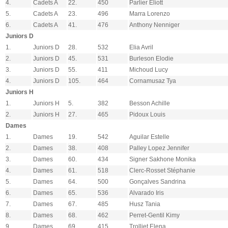
4.
Cadets A
22.
450
Parlier Eliott
5.
Cadets A
23.
496
Marra Lorenzo
6.
Cadets A
41.
476
Anthony Nenniger
Juniors D
1.
Juniors D
28.
532
Elia Avril
2.
Juniors D
45.
531
Burleson Elodie
3.
Juniors D
55.
411
Michoud Lucy
4.
Juniors D
105.
464
Cornamusaz Tya
Juniors H
1.
Juniors H
5.
382
Besson Achille
2.
Juniors H
27.
465
Pidoux Louis
Dames
1.
Dames
19.
542
Aguilar Estelle
2.
Dames
38.
408
Palley Lopez Jennifer
3.
Dames
60.
434
Signer Sakhone Monika
4.
Dames
61.
518
Clerc-Rosset Stéphanie
5.
Dames
64.
500
Gonçalves Sandrina
6.
Dames
65.
536
Alvarado Iris
7.
Dames
67.
485
Husz Tania
8.
Dames
68.
462
Perret-Gentil Kimy
9.
Dames
69.
415
Trolliet Elena