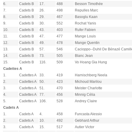
6.
Cadets B
17.
488
Besson Timothée
7.
Cadets B
26.
498
Repulles Marc
8.
Cadets B
29.
467
Basoglu Kaan
9.
Cadets B
30.
552
Rochat Yanis
10.
Cadets B
43.
403
Rufer Fabien
11.
Cadets B
47.
477
Mange Louis
12.
Cadets B
49.
478
Mange Quentin
13.
Cadets B
57.
546
Cacioppo--Duhil De Bénazé Camill
14.
Cadets B
73.
505
Blanc Jean
15.
Cadets B
116.
509
Vo Hoang Gia Hung
Cadettes A
1.
Cadettes A
33.
419
Harnischberg Neela
2.
Cadettes A
50.
423
Michoud Marilou
3.
Cadettes A
51.
470
Meister Charlotte
4.
Cadettes A
77.
456
Minnig Célia
5.
Cadettes A
106.
528
Andrey Claire
Cadets A
1.
Cadets A
4.
458
Funcasta Alessio
2.
Cadets A
10.
492
Gebhard Arthur
3.
Cadets A
15.
517
Autier Victor